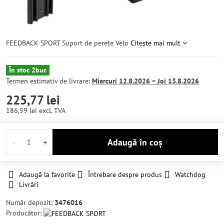
FEEDBACK SPORT Suport de perete Velo
Citește mai mult
În stoc 2buc
Termen estimativ de livrare:
Miercuri
12.8.2026 −
Joi
13.8.2026
225,77 lei
186,59 lei
excl. TVA
Adaugă în coș
Adaugă la favorite
Întrebare despre produs
Watchdog
Livrări
Număr depozit:
3476016
Producător: