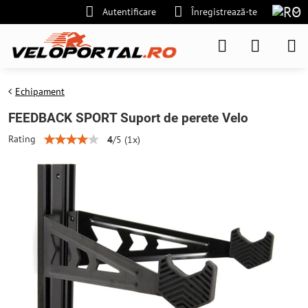
Autentificare
Înregistrează-te
Echipament
FEEDBACK SPORT Suport de perete Velo
Rating
4
/
5
(
1
x)