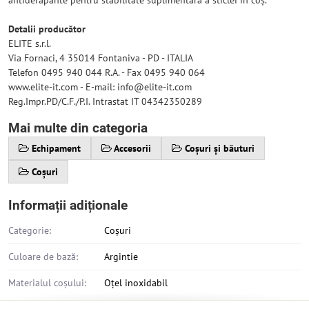
antiderapante pentru stabilitate suplimentară a sticlei în coș.
Detalii producător
ELITE s.r.l.
Via Fornaci, 4 35014 Fontaniva - PD - ITALIA
Telefon 0495 940 044 R.A. - Fax 0495 940 064
www.elite-it.com - E-mail: info@elite-it.com
Reg.Impr.PD/C.F./P.I. Intrastat IT 04342350289
Mai multe din categoria
Echipament
Accesorii
Coșuri și băuturi
Coșuri
Informații adiționale
Categorie:
Coșuri
Culoare de bază:
Argintie
Materialul coșului:
Oțel inoxidabil