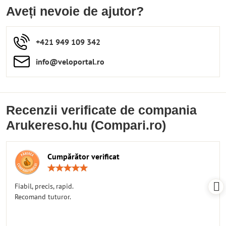
Aveți nevoie de ajutor?
+421 949 109 342
info​​@veloportal​.ro
Recenzii verificate de compania
Arukereso.hu (Compari.ro)
Cumpărător verificat
Rating:
5
/
Fiabil, precis, rapid.
5
Recomand tuturor.