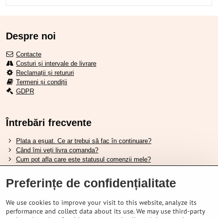
Despre noi
Contacte
Costuri și intervale de livrare
Reclamații și retururi
Termeni și condiții
GDPR
Întrebări frecvente
Plata a eșuat. Ce ar trebui să fac în continuare?
Când îmi veți livra comanda?
Cum pot afla care este statusul comenzii mele?
Nu aveți marfa pe stoc, când va fi disponibilă?
Vreau să îmi schimb comanda. Cum pot face asta?
Preferințe de confidențialitate
We use cookies to improve your visit to this website, analyze its
Tabela de dimensiuni pentru încălțămintea Shimano.
performance and collect data about its use. We may use third-party
Cum să alegi furca amortizată potrivită?