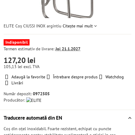
ELITE Coș CIUSSI INOX argintiu
Citește mai mult
Indisponibil
Termen estimativ de livrare:
Joi
21.1.2027
127,20 lei
105,13 lei
excl. TVA
Adaugă la favorite
Întrebare despre produs
Watchdog
Livrări
Număr depozit:
0972505
Producător:
Traducere automată din EN
Coș din oțel inoxidabil. Foarte rezistent, echipat cu puncte