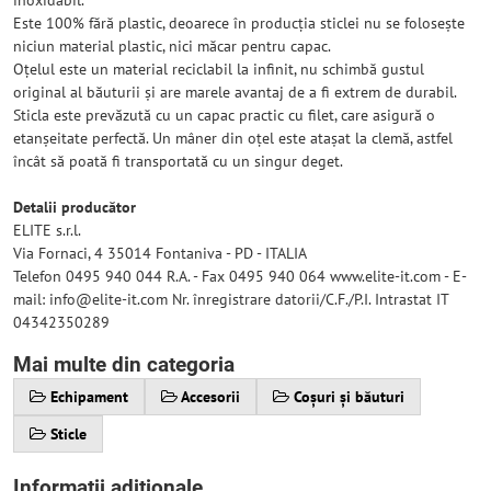
inoxidabil.
Este 100% fără plastic, deoarece în producția sticlei nu se folosește
niciun material plastic, nici măcar pentru capac.
Oțelul este un material reciclabil la infinit, nu schimbă gustul
original al băuturii și are marele avantaj de a fi extrem de durabil.
Sticla este prevăzută cu un capac practic cu filet, care asigură o
etanșeitate perfectă. Un mâner din oțel este atașat la clemă, astfel
încât să poată fi transportată cu un singur deget.
Detalii producător
ELITE s.r.l.
Via Fornaci, 4 35014 Fontaniva - PD - ITALIA
Telefon 0495 940 044 R.A. - Fax 0495 940 064 www.elite-it.com - E-
mail: info@elite-it.com Nr. înregistrare datorii/C.F./P.I. Intrastat IT
04342350289
Mai multe din categoria
Echipament
Accesorii
Coșuri și băuturi
Sticle
Informații adiționale