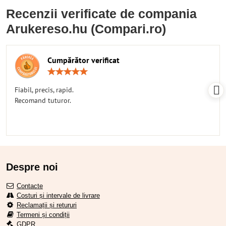
Recenzii verificate de compania
Arukereso.hu (Compari.ro)
Cumpărător verificat
Rating:
5
/
Fiabil, precis, rapid.
5
Recomand tuturor.
Despre noi
Contacte
Costuri și intervale de livrare
Reclamații și retururi
Termeni și condiții
GDPR