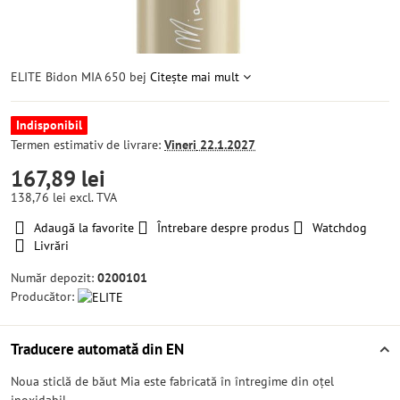
ELITE Bidon MIA 650 bej
Citește mai mult
Indisponibil
Termen estimativ de livrare:
Vineri
22.1.2027
167,89 lei
138,76 lei
excl. TVA
Adaugă la favorite
Întrebare despre produs
Watchdog
Livrări
Număr depozit:
0200101
Producător:
Traducere automată din EN
Noua sticlă de băut Mia este fabricată în întregime din oțel