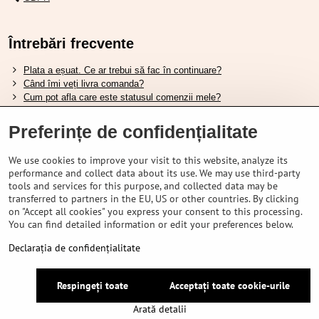
Întrebări frecvente
Plata a eșuat. Ce ar trebui să fac în continuare?
Când îmi veți livra comanda?
Cum pot afla care este statusul comenzii mele?
Nu aveți marfa pe stoc, când va fi disponibilă?
Vreau să îmi schimb comanda. Cum pot face asta?
Preferințe de confidențialitate
We use cookies to improve your visit to this website, analyze its
Tabela de dimensiuni pentru încălțămintea Shimano.
performance and collect data about its use. We may use third-party
Cum să alegi furca amortizată potrivită?
tools and services for this purpose, and collected data may be
Cum să alegi mărimea potrivită a căștii?
transferred to partners in the EU, US or other countries. By clicking
Ghidul pentru acumulatorii Shimano.
on "Accept all cookies" you express your consent to this processing.
Înțelegerea anvelopelor tubeless Schwalbe.
You can find detailed information or edit your preferences below.
Declarația de confidențialitate
©
2026
VELOPORTAL STORES L.T.D.
Respingeți toate
Acceptați toate cookie-urile
Preferințe de confidențialitate
Declarația de confidențialitate
Arată detalii