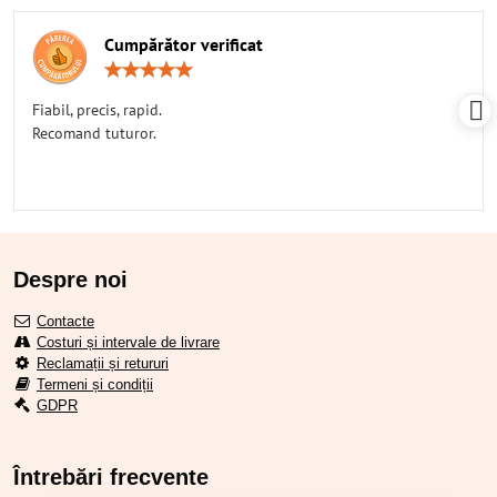
Cumpărător verificat
Rating:
5
/
Fiabil, precis, rapid.
5
Recomand tuturor.
Despre noi
Contacte
Costuri și intervale de livrare
Reclamații și retururi
Termeni și condiții
GDPR
Întrebări frecvente