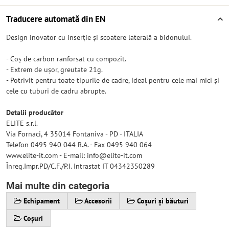
Traducere automată din EN
Design inovator cu inserție și scoatere laterală a bidonului.
- Coș de carbon ranforsat cu compozit.
- Extrem de ușor, greutate 21g.
- Potrivit pentru toate tipurile de cadre, ideal pentru cele mai mici și
cele cu tuburi de cadru abrupte.
Detalii producător
ELITE s.r.l.
Via Fornaci, 4 35014 Fontaniva - PD - ITALIA
Telefon 0495 940 044 R.A. - Fax 0495 940 064
www.elite-it.com - E-mail: info@elite-it.com
Înreg.Impr.PD/C.F./P.I. Intrastat IT 04342350289
Mai multe din categoria
Echipament
Accesorii
Coșuri și băuturi
Coșuri