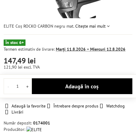
ELITE Coș ROCKO CARBON negru mat.
Citește mai mult
În stoc 6+
Termen estimativ de livrare:
Marți
11.8.2026 −
Miercuri
12.8.2026
147,49 lei
121,90 lei
excl. TVA
Adaugă în coș
Adaugă la favorite
Întrebare despre produs
Watchdog
Livrări
Număr depozit:
0174001
Producător: