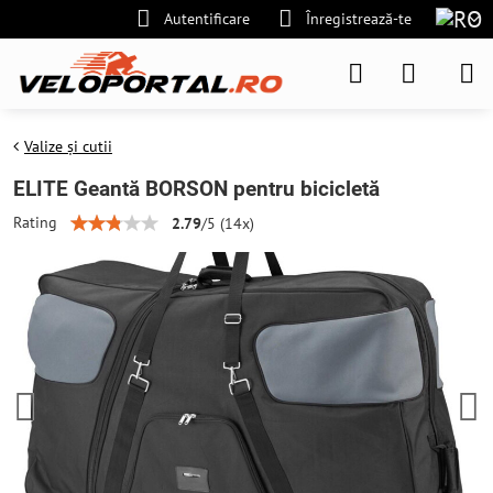
Autentificare
Înregistrează-te
Valize și cutii
ELITE Geantă BORSON pentru bicicletă
Rating
2.79
/
5
(
14
x)