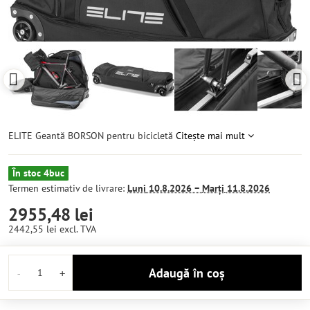
ELITE Geantă BORSON pentru bicicletă
Citește mai mult
În stoc 4buc
Termen estimativ de livrare:
Luni
10.8.2026 −
Marți
11.8.2026
2955,48 lei
2442,55 lei
excl. TVA
Adaugă în coș