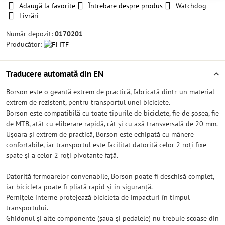
Adaugă la favorite
Întrebare despre produs
Watchdog
Livrări
Număr depozit:
0170201
Producător:
Traducere automată din EN
Borson este o geantă extrem de practică, fabricată dintr-un material
extrem de rezistent, pentru transportul unei biciclete.
Borson este compatibilă cu toate tipurile de biciclete, fie de șosea, fie
de MTB, atât cu eliberare rapidă, cât și cu axă transversală de 20 mm.
Ușoara și extrem de practică, Borson este echipată cu mânere
confortabile, iar transportul este facilitat datorită celor 2 roți fixe
spate și a celor 2 roți pivotante față.
Datorită fermoarelor convenabile, Borson poate fi deschisă complet,
iar bicicleta poate fi pliată rapid și în siguranță.
Pernițele interne protejează bicicleta de impacturi în timpul
transportului.
Ghidonul și alte componente (șaua și pedalele) nu trebuie scoase din