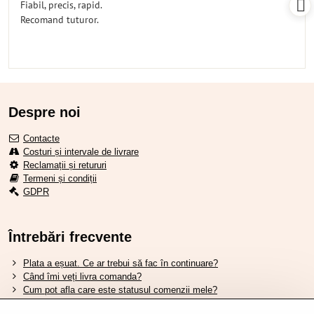
Fiabil, precis, rapid.
5
Recomand tuturor.
Despre noi
Contacte
Costuri și intervale de livrare
Reclamații și retururi
Termeni și condiții
GDPR
Întrebări frecvente
Plata a eșuat. Ce ar trebui să fac în continuare?
Când îmi veți livra comanda?
Cum pot afla care este statusul comenzii mele?
Nu aveți marfa pe stoc, când va fi disponibilă?