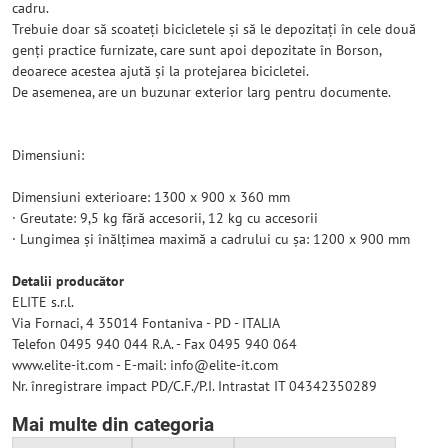
cadru.
Trebuie doar să scoateți bicicletele și să le depozitați în cele două
genți practice furnizate, care sunt apoi depozitate în Borson,
deoarece acestea ajută și la protejarea bicicletei.
De asemenea, are un buzunar exterior larg pentru documente.
Dimensiuni:
Dimensiuni exterioare: 1300 x 900 x 360 mm
· Greutate: 9,5 kg fără accesorii, 12 kg cu accesorii
· Lungimea și înălțimea maximă a cadrului cu șa: 1200 x 900 mm
Detalii producător
ELITE s.r.l.
Via Fornaci, 4 35014 Fontaniva - PD - ITALIA
Telefon 0495 940 044 R.A. - Fax 0495 940 064
www.elite-it.com - E-mail: info@elite-it.com
Nr. înregistrare impact PD/C.F./P.I. Intrastat IT 04342350289
Mai multe din categoria