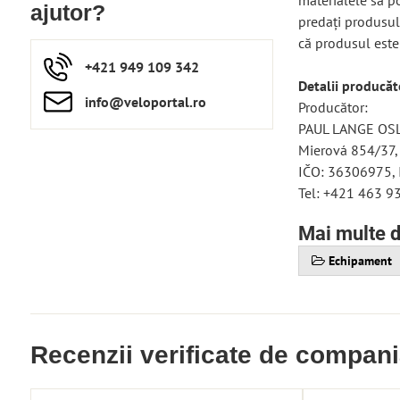
materialele să po
ajutor?
predați produsul 
că produsul este
+421 949 109 342
Detalii producăt
info​​@veloportal​.ro
Producător:
PAUL LANGE OSLA
Mierová 854/37,
IČO: 36306975,
Tel: +421 463 9
Mai multe d
Echipament
Recenzii verificate de compan