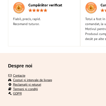
Cumpărător verificat
Cum
Rating:
5
/
Fiabil, precis, rapid.
Totul a fost î
5
Recomand tuturor.
comandat, la u
Motivul pentr
Produsul cumpă
decât pe alte s
Despre noi
Contacte
Costuri și intervale de livrare
Reclamații și retururi
Termeni și condiții
GDPR