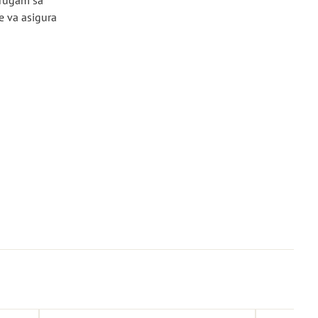
ă rugăm să
se va asigura