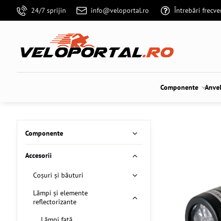
24/7 sprijin
info@veloportal.ro
Întrebări frecv
Componente
Anve
Componente
Accesorii
Coșuri și băuturi
Lămpi și elemente
reflectorizante
Lămpi față