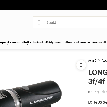
ente
lope și camere
Roți și butuci
Echipament
Unelte și service
Accesorii
Acasă
Acc
LONG
3f/4f
Rating
LONGUS Set