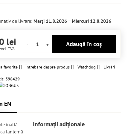
mativ de livrare:
Marți
11.8.2026 −
Miercuri
12.8.2026
0 lei
Adaugă în coș
excl. TVA
a favorite
Întrebare despre produs
Watchdog
Livrări
it:
398429
n EN
Informații adiționale
de înaltă
 ca lanternă