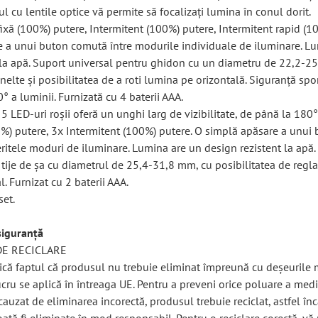
 cu lentile optice vă permite să focalizați lumina în conul dorit.
ixă ​​(100%) putere, Intermitent (100%) putere, Intermitent rapid (1
 a unui buton comută între modurile individuale de iluminare. L
 la apă. Suport universal pentru ghidon cu un diametru de 22,2-2
elte și posibilitatea de a roti lumina pe orizontală. Siguranță spor
80° a luminii. Furnizată cu 4 baterii AAA.
 LED-uri roșii oferă un unghi larg de vizibilitate, de până la 180°.
00%) putere, 3x Intermitent (100%) putere. O simplă apăsare a unui
eritele moduri de iluminare. Lumina are un design rezistent la apă.
 tije de șa cu diametrul de 25,4-31,8 mm, cu posibilitatea de regla
l. Furnizat cu 2 baterii AAA.
set.
siguranță
DE RECICLARE
ică faptul că produsul nu trebuie eliminat împreună cu deșeurile
cru se aplică în întreaga UE. Pentru a preveni orice poluare a medi
auzat de eliminarea incorectă, produsul trebuie reciclat, astfel înc