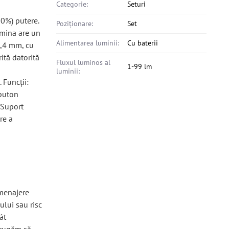
Categorie:
Seturi
00%) putere.
Poziționare:
Set
umina are un
Alimentarea luminii:
Cu baterii
5,4 mm, cu
ită datorită
Fluxul luminos al
1-99 lm
luminii:
 Funcții:
 buton
 Suport
re a
 menajere
ului sau risc
ât