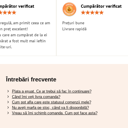
părător verificat
Cumpărător verificat
Rating:
Ratin
5
5
/
/
n regulă, am primit ceea ce am
Prețuri bune
5
5
n preț excelent!
Livrare rapidă
u care am cumpărat de la ei
rat a fost mult mai ieftin
ite-uri.
Întrebări frecvente
Plata a eșuat. Ce ar trebui să fac în continuare?
Când îmi veți livra comanda?
Cum pot afla care este statusul comenzii mele?
Nu aveți marfa pe stoc, când va fi disponibilă?
Vreau să îmi schimb comanda. Cum pot face asta?