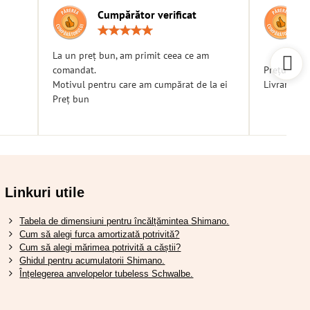
Cumpărător verificat
g:
Rating:
5
/
La un preț bun, am primit ceea ce am
5
comandat.
Prețuri bu
Motivul pentru care am cumpărat de la ei
Livrare ra
Preț bun
Linkuri utile
Tabela de dimensiuni pentru încălțămintea Shimano.
Cum să alegi furca amortizată potrivită?
Cum să alegi mărimea potrivită a căștii?
Ghidul pentru acumulatorii Shimano.
Înțelegerea anvelopelor tubeless Schwalbe.