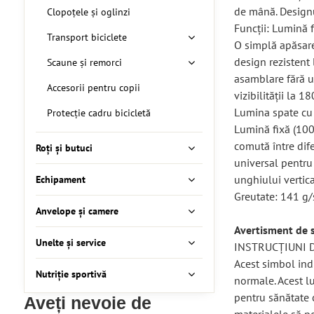
de mână. Designul
Clopoțele și oglinzi
Funcții: Lumină f
Transport biciclete
O simplă apăsare
design rezistent
Scaune și remorci
asamblare fără un
Accesorii pentru copii
vizibilității la 1
Lumina spate cu 5
Protecție cadru bicicletă
Lumină fixă ​​(1
comută între dif
Roți și butuci
universal pentru
unghiului vertica
Echipament
Greutate: 141 g/
Anvelope și camere
Avertisment de 
Unelte și service
INSTRUCȚIUNI 
Acest simbol ind
Nutriție sportivă
normale. Acest lu
pentru sănătate c
Aveți nevoie de