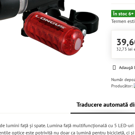
În stoc 6+
Termen esti
39,6
32,73 lei
Adaugă l
Număr depoz
Producător:
Traducere automată di
de lumini față și spate. Lumina față multifuncțională cu 5 LED-uri 
entile optice este potrivită nu doar ca lumină pentru bicicletă, ci și