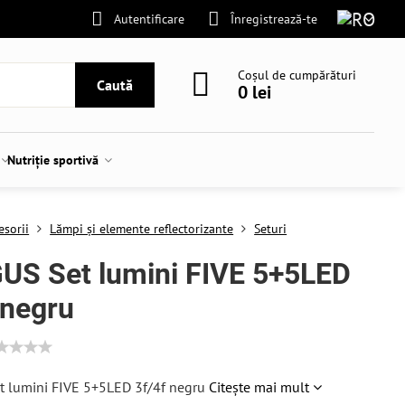
Autentificare
Înregistrează-te
Coșul de cumpărături
Caută
0 lei
Nutriție sportivă
esorii
Lămpi și elemente reflectorizante
Seturi
US Set lumini FIVE 5+5LED
 negru
 lumini FIVE 5+5LED 3f/4f negru
Citește mai mult