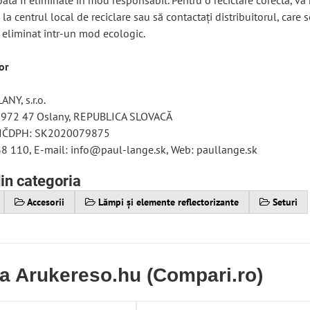
ată fi eliminate în mod responsabil. Pentru o reciclare corectă, v
la centrul local de reciclare sau să contactați distribuitorul, care 
 eliminat într-un mod ecologic.
or
NY, s.r.o.
 972 47 Oslany, REPUBLICA SLOVACĂ
 IČDPH: SK2020079875
38 110, E-mail: info@paul-lange.sk, Web: paullange.sk
in categoria
Accesorii
Lămpi și elemente reflectorizante
Seturi
ia Arukereso.hu (Compari.ro)