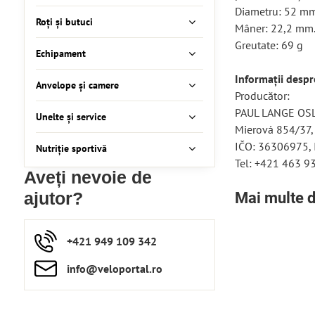
Diametru: 52 m
Roți și butuci
Mâner: 22,2 mm
Greutate: 69 g
Echipament
Informații desp
Anvelope și camere
Producător:
PAUL LANGE OSLA
Unelte și service
Mierová 854/37,
IČO: 36306975,
Nutriție sportivă
Tel: +421 463 9
Aveți nevoie de
Mai multe d
ajutor?
+421 949 109 342
info​​@veloportal​.ro