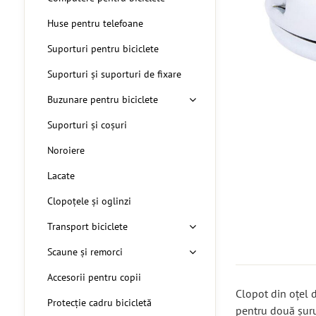
Huse pentru telefoane
Suporturi pentru biciclete
Suporturi și suporturi de fixare
Buzunare pentru biciclete
Suporturi și coșuri
Noroiere
Lacate
Clopoțele și oglinzi
Transport biciclete
Scaune și remorci
Accesorii pentru copii
Clopot din oțel 
Protecție cadru bicicletă
pentru două șuru