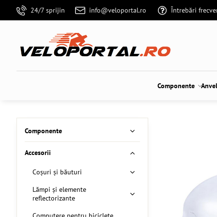
24/7 sprijin
info@veloportal.ro
Întrebări frecv
Componente
Anve
Componente
Accesorii
Coșuri și băuturi
Lămpi și elemente
reflectorizante
Computere pentru biciclete