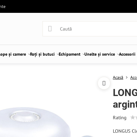
ente
lope și camere
Roți și butuci
Echipament
Unelte și service
Accesorii
Acasă
Acc
LONG
argin
Rating
LONGUS Clo