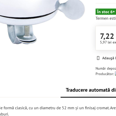
În stoc 6+
Termen esti
7,22 
5,97 lei
ex
Adaugă l
Număr depoz
Producător:
Traducere automată di
de formă clasică, cu un diametru de 52 mm și un finisaj cromat. A
buri.