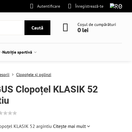
Autentificare
Înregistrează-te
Coșul de cumpărături
Caută
0 lei
Nutriție sportivă
esorii
Clopoțele și oglinzi
US Clopoțel KLASIK 52
tiu
poțel KLASIK 52 argintiu
Citește mai mult