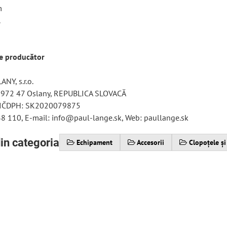
m
.
re producător
NY, s.r.o.
 972 47 Oslany, REPUBLICA SLOVACĂ
 IČDPH: SK2020079875
38 110, E-mail: info@paul-lange.sk, Web: paullange.sk
in categoria
Echipament
Accesorii
Clopoțele și