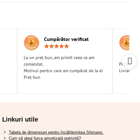
Cumpărător verificat
g:
Rating:
5
/
La un preț bun, am primit ceea ce am
5
comandat.
Prețuri bu
Motivul pentru care am cumpărat de la ei
Livrare ra
Preț bun
Linkuri utile
Tabela de dimensiuni pentru încălțămintea Shimano.
Cum să alegi furca amortizată potrivită?