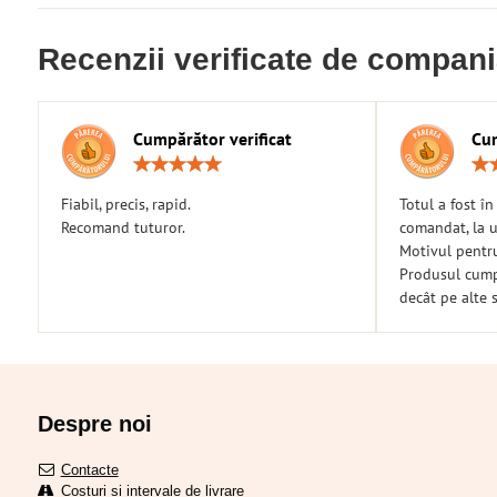
Recenzii verificate de compan
Cumpărător verificat
Cum
Rating:
5
/
Fiabil, precis, rapid.
Totul a fost î
5
Recomand tuturor.
comandat, la u
Motivul pentr
Produsul cumpă
decât pe alte s
Despre noi
Contacte
Costuri și intervale de livrare