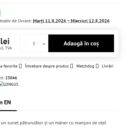
mativ de livrare:
Marți
11.8.2026 −
Miercuri
12.8.2026
lei
Adaugă în coș
cl. TVA
a favorite
Întrebare despre produs
Watchdog
Livrări
it:
23046
n EN
re un sunet pătrunzător și un mâner cu manșon de oțel