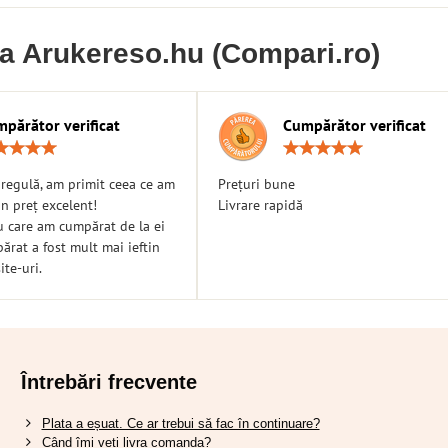
ia Arukereso.hu (Compari.ro)
părător verificat
Cumpărător verificat
Rating:
Ratin
5
5
/
/
n regulă, am primit ceea ce am
Prețuri bune
5
5
n preț excelent!
Livrare rapidă
u care am cumpărat de la ei
rat a fost mult mai ieftin
ite-uri.
Întrebări frecvente
Plata a eșuat. Ce ar trebui să fac în continuare?
Când îmi veți livra comanda?