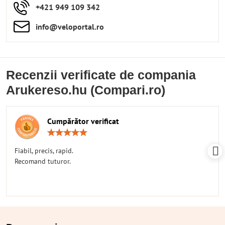
+421 949 109 342
info​​@veloportal​.ro
Recenzii verificate de compania
Arukereso.hu (Compari.ro)
Cumpărător verificat
Rating:
5
/
Fiabil, precis, rapid.
5
Recomand tuturor.