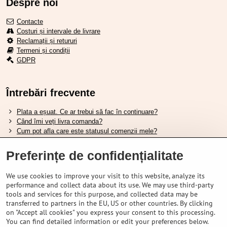
Despre noi
Contacte
Costuri și intervale de livrare
Reclamații și retururi
Termeni și condiții
GDPR
Întrebări frecvente
Plata a eșuat. Ce ar trebui să fac în continuare?
Când îmi veți livra comanda?
Cum pot afla care este statusul comenzii mele?
Nu aveți marfa pe stoc, când va fi disponibilă?
Vreau să îmi schimb comanda. Cum pot face asta?
Preferințe de confidențialitate
We use cookies to improve your visit to this website, analyze its
Tabela de dimensiuni pentru încălțămintea Shimano.
performance and collect data about its use. We may use third-party
Cum să alegi furca amortizată potrivită?
tools and services for this purpose, and collected data may be
Cum să alegi mărimea potrivită a căștii?
transferred to partners in the EU, US or other countries. By clicking
Ghidul pentru acumulatorii Shimano.
on "Accept all cookies" you express your consent to this processing.
Înțelegerea anvelopelor tubeless Schwalbe.
You can find detailed information or edit your preferences below.