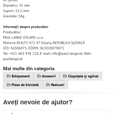
un șurub.
Diametru: 35 mm
Suport: 22,2 mm.
Greutate: 34g
Informații despre producător
Producător:
PAUL LANGE OSLANY, s.r.o.
Mierová 854/37, 972 47 Oslany, REPUBLICA SLOVACĂ
IČO: 36306975, IČDPH: SK2020079875
Tel: +421 463 938 110, E-mail: info@paul-lange.sk, Web:
paullange.sk
Mai multe din categoria
Echipament
Accesorii
Clopoțele și oglinzi
Piese de bicicletă
Reduceri
Aveți nevoie de ajutor?